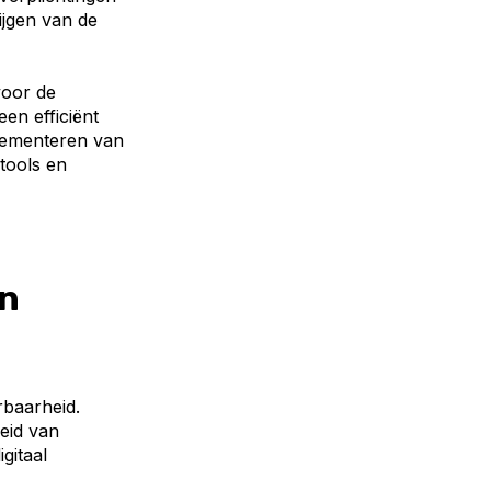
rijgen van de
voor de
en efficiënt
plementeren van
tools en
an
rbaarheid.
heid van
gitaal