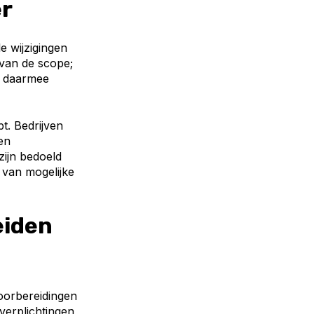
er
e wijzigingen
 van de scope;
n daarmee
t. Bedrijven
en
zijn bedoeld
van mogelijke
eiden
 voorbereidingen
 verplichtingen