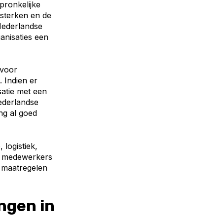
pronkelijke
ersterken en de
Nederlandse
ganisaties een
 voor
 Indien er
satie met een
Nederlandse
ng al goed
 logistiek,
er medewerkers
n maatregelen
ngen in