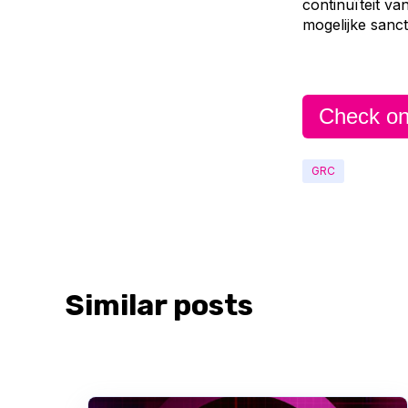
continuïteit v
mogelijke sanct
Check on
GRC
Similar posts