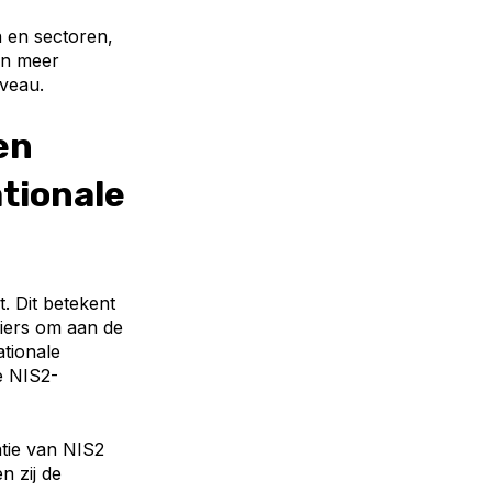
 en sectoren,
en meer
veau.
en
ationale
t. Dit betekent
ciers om aan de
tionale
de NIS2-
tie van NIS2
n zij de