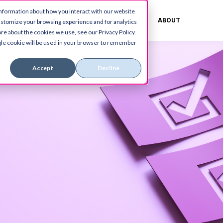
information about how you interact with our website
ES
CUSTOMERS
BLOG
ABOUT
ustomize your browsing experience and for analytics
re about the cookies we use, see our Privacy Policy.
ingle cookie will be used in your browser to remember
Accept
Decline