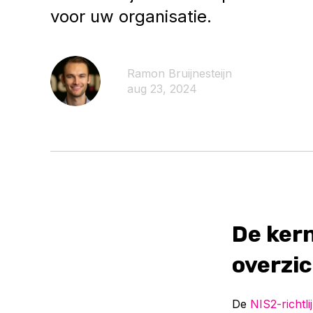
voor uw organisatie.
Ramon Bruijnesteijn
aug 23, 2024
De kern
overzi
De
NIS2-richtli