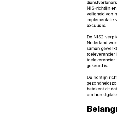
dienstverleners
NIS-richtlijn e
veiligheid van
implementatie v
excuus is.
De NIS2-verpli
Nederland word
samen gewerkt 
toeleverancier
toeleverancier
gekeurd is.
De richtlijn ri
gezondheidszor
betekent dit d
om hun digital
Belangr