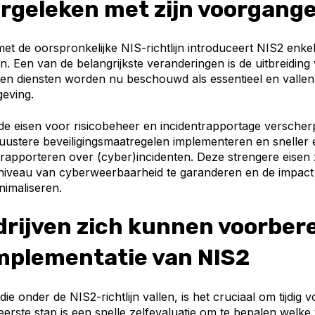
ergeleken met zijn voorgang
 met de oorspronkelijke NIS-richtlijn introduceert NIS2 enkel
. Een van de belangrijkste veranderingen is de uitbreiding
en diensten worden nu beschouwd als essentieel en valle
geving.
de eisen voor risicobeheer en incidentrapportage verscherp
ustere beveiligingsmaatregelen implementeren en sneller 
 rapporteren over (cyber)incidenten. Deze strengere eisen 
iveau van cyberweerbaarheid te garanderen en de impact 
nimaliseren.
drijven zich kunnen voorber
implementatie van NIS2
die onder de NIS2-richtlijn vallen, is het cruciaal om tijdig
 eerste stap is een snelle zelfevaluatie om te bepalen welke