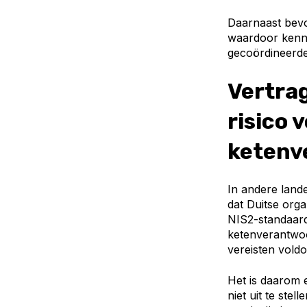
Daarnaast bevo
waardoor kenni
gecoördineerde
Vertrag
risico 
ketenv
In andere lande
dat Duitse org
NIS2-standaard
ketenverantwoor
vereisten voldo
Het is daarom 
niet uit te ste