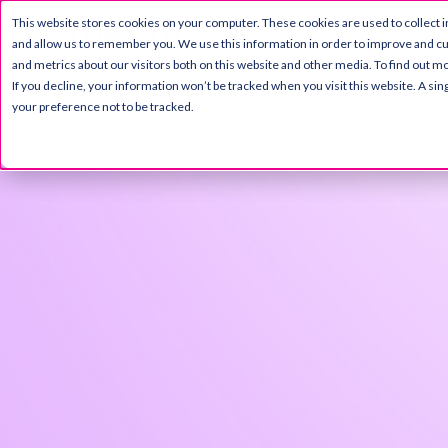
This website stores cookies on your computer. These cookies are used to collect 
PRODUCT
RESOURC
and allow us to remember you. We use this information in order to improve and c
and metrics about our visitors both on this website and other media. To find out mo
If you decline, your information won’t be tracked when you visit this website. A s
your preference not to be tracked.