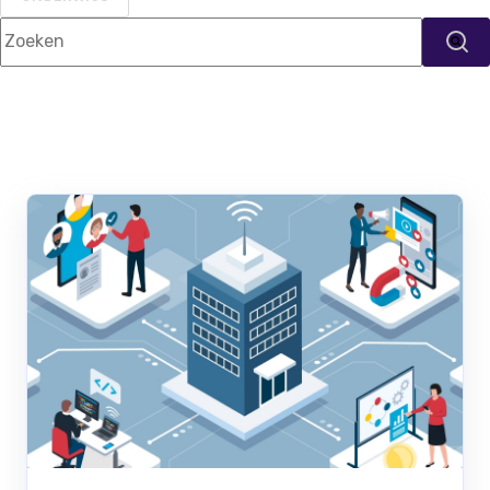
Dit is een zoekveld waaraan een functie voor automatische s
Er zijn geen suggesties want het zoekveld i