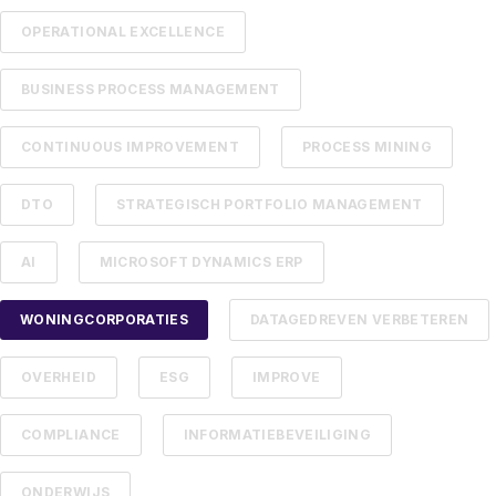
OPERATIONAL EXCELLENCE
BUSINESS PROCESS MANAGEMENT
CONTINUOUS IMPROVEMENT
PROCESS MINING
DTO
STRATEGISCH PORTFOLIO MANAGEMENT
AI
MICROSOFT DYNAMICS ERP
WONINGCORPORATIES
DATAGEDREVEN VERBETEREN
OVERHEID
ESG
IMPROVE
COMPLIANCE
INFORMATIEBEVEILIGING
ONDERWIJS